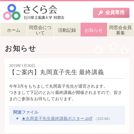
会員
専用
同窓会につ
同窓会会員
ホーム
活動記録
お知らせ
いて
募集
お知らせ
2019年1月30日
【ご案内】丸岡直子先生 最終講義
今年3月をもちまして丸岡直子先生が退官されます。
つきまして下記のとおり最終講義が開催されますので、皆さ
まのご参加をお待ちしております。
関連ファイル
★丸岡直子先生最終講義ポスター.pdf
（320 kB）