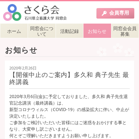
会員
専用
同窓会につ
同窓会会員
ホーム
活動記録
お知らせ
いて
募集
お知らせ
2020年2月26日
【開催中止のご案内】多久和 典子先生 最
終講義
2020年3月6日(金)に予定しておりました、多久和 典子先生退
官記念講演（最終講義）は、
新型コロナウィルス（COVID-19）の感染拡大に伴い、中止が
決定いたしました。
ご参加をご検討いただいた皆様にはご迷惑をおかけする事と
なり、大変申し訳ございません。
何とぞご理解いただきますようお願い申し上げます。