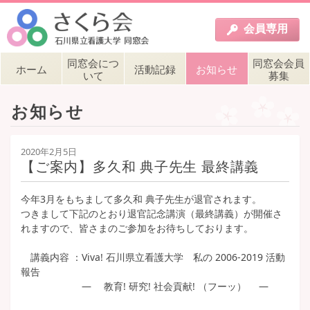
会員
専用
同窓会につ
同窓会会員
ホーム
活動記録
お知らせ
いて
募集
お知らせ
2020年2月5日
【ご案内】多久和 典子先生 最終講義
今年3月をもちまして多久和 典子先生が退官されます。
つきまして下記のとおり退官記念講演（最終講義）が開催さ
れますので、皆さまのご参加をお待ちしております。
講義内容 ：Viva! 石川県立看護大学 私の 2006-2019 活動
報告
― 教育! 研究! 社会貢献! （フーッ） ―